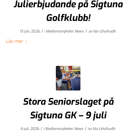
Julierbjudande på Sigtuna
Golfklubb!
/
/
13 juli, 2026
i
Medlemsnyheter
,
News
av
Ida Lihufvudh
Läs mer
Stora Seniorslaget på
Sigtuna GK – 9 juli
/
/
6 juli, 2026
i
Medlemsnyheter
,
News
av
Ida Lihufvudh