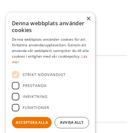
Kommittéer
×
Spela
Denna webbplats använder
cookies
Medlem
Denna webbplats använder cookies för att
Tävla
förbättra användarupplevelsen. Genom att
använda vår webbplats samtycker du till alla
cookies i enlighet med vår cookiepolicy.
Läs
mer
Kontakta oss
STRIKT NÖDVÄNDIGT
Norra Vibyvägen 187
PRESTANDA
193 38 Sigtuna
INRIKTNING
08-592 540 12
FUNKTIONER
info@sigtunagk.se
ACCEPTERA ALLA
AVVISA ALLT
© Sigtuna Golfklubb