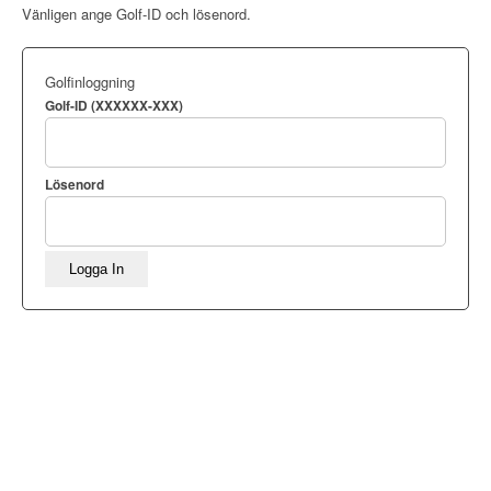
Vänligen ange Golf-ID och lösenord.
Golfinloggning
Golf-ID (XXXXXX-XXX)
Lösenord
Logga In
Sigtunabygdens Golfklubb bildades 1961, då som