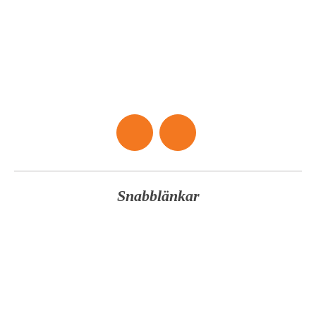
golfklubb nummer 66 I Sverige. Banarkitekten Nils Sköld
engagerades. I mars 1962 hölls klubbens första årsmöte
med 14 medlemmar! Det dröjde 10 år tills 18-hålsbanan
var klar och ytterligare ett antal år innan nuvarande
klubbhus uppfördes.
Snabblänkar
Klubben
Öppettider
Boka starttid
Banan