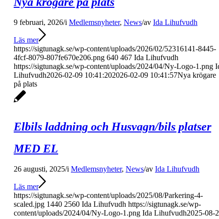
Nya krögare på plats
9 februari, 2026
/
i
Medlemsnyheter
,
News
/
av
Ida Lihufvudh
Läs mer
https://sigtunagk.se/wp-content/uploads/2026/02/52316141-8445-
4fcf-8079-807fe670e206.png
640
467
Ida Lihufvudh
https://sigtunagk.se/wp-content/uploads/2024/04/Ny-Logo-1.png
I
Lihufvudh
2026-02-09 10:41:20
2026-02-09 10:41:57
Nya krögare
på plats
Elbils laddning och Husvagn/bils platser
MED EL
26 augusti, 2025
/
i
Medlemsnyheter
,
News
/
av
Ida Lihufvudh
Läs mer
https://sigtunagk.se/wp-content/uploads/2025/08/Parkering-4-
scaled.jpg
1440
2560
Ida Lihufvudh
https://sigtunagk.se/wp-
content/uploads/2024/04/Ny-Logo-1.png
Ida Lihufvudh
2025-08-