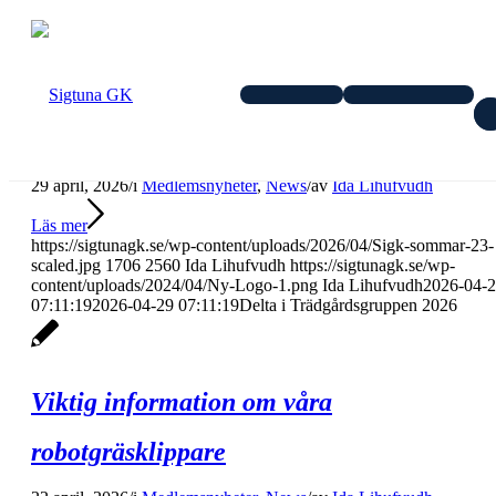
Delta i Trädgårdsgruppen 2026
29 april, 2026
/
i
Medlemsnyheter
,
News
/
av
Ida Lihufvudh
Läs mer
https://sigtunagk.se/wp-content/uploads/2026/04/Sigk-sommar-23-
scaled.jpg
1706
2560
Ida Lihufvudh
https://sigtunagk.se/wp-
content/uploads/2024/04/Ny-Logo-1.png
Ida Lihufvudh
2026-04-
07:11:19
2026-04-29 07:11:19
Delta i Trädgårdsgruppen 2026
Viktig information om våra
robotgräsklippare