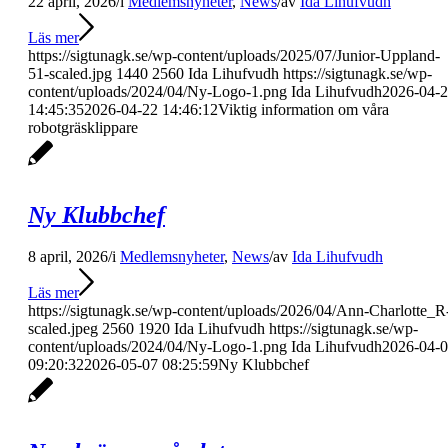
22 april, 2026
/
i
Medlemsnyheter
,
News
/
av
Ida Lihufvudh
Läs mer
https://sigtunagk.se/wp-content/uploads/2025/07/Junior-Uppland-
51-scaled.jpg
1440
2560
Ida Lihufvudh
https://sigtunagk.se/wp-
content/uploads/2024/04/Ny-Logo-1.png
Ida Lihufvudh
2026-04-
14:45:35
2026-04-22 14:46:12
Viktig information om våra
robotgräsklippare
Ny Klubbchef
8 april, 2026
/
i
Medlemsnyheter
,
News
/
av
Ida Lihufvudh
Läs mer
https://sigtunagk.se/wp-content/uploads/2026/04/Ann-Charlotte_R
scaled.jpeg
2560
1920
Ida Lihufvudh
https://sigtunagk.se/wp-
content/uploads/2024/04/Ny-Logo-1.png
Ida Lihufvudh
2026-04-
09:20:32
2026-05-07 08:25:59
Ny Klubbchef