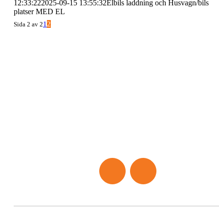
12:33:22
2025-09-15 13:55:32
Elbils laddning och Husvagn/bils
platser MED EL
1
2
Sida 2 av 2
Sigtunabygdens Golfklubb bildades 1961, då som golfklu
nummer 66 I Sverige. Banarkitekten Nils Sköld engagerade
I mars 1962 hölls klubbens första årsmöte med 14
medlemmar! Det dröjde 10 år tills 18-hålsbanan var klar o
ytterligare ett antal år innan nuvarande klubbhus uppförde