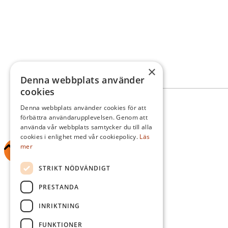
Norra Vibyvägen 187
193 38 Sigtuna
08-592 540 12
info@sigtunagk.se
×
Denna webbplats använder
cookies
© Sigtuna Golfklubb
Denna webbplats använder cookies för att
Administration
förbättra användarupplevelsen. Genom att
Hemsidan levereras av Kust IT
använda vår webbplats samtycker du till alla
cookies i enlighet med vår cookiepolicy.
Läs
mer
STRIKT NÖDVÄNDIGT
Scroll
PRESTANDA
to top
INRIKTNING
FUNKTIONER