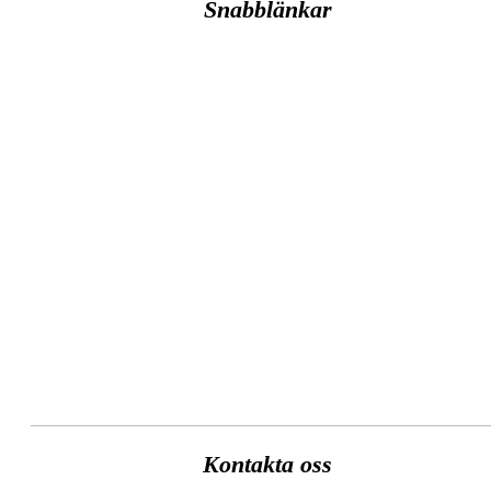
Snabblänkar
Klubben
Öppettider
Boka starttid
Banan
Kommittéer
Spela
Medlem
Tävla
Kontakta oss