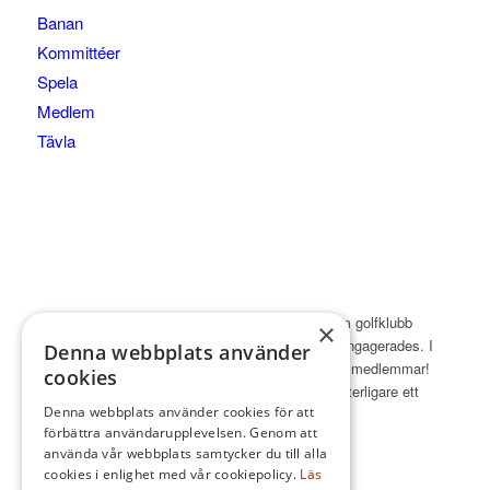
Banan
Kommittéer
Spela
Medlem
Tävla
Sigtunabygdens Golfklubb bildades 1961, då som golfklubb
×
nummer 66 I Sverige. Banarkitekten Nils Sköld engagerades. I
Denna webbplats använder
mars 1962 hölls klubbens första årsmöte med 14 medlemmar!
cookies
Det dröjde 10 år tills 18-hålsbanan var klar och ytterligare ett
Denna webbplats använder cookies för att
antal år innan nuvarande klubbhus uppfördes.
förbättra användarupplevelsen. Genom att
använda vår webbplats samtycker du till alla
cookies i enlighet med vår cookiepolicy.
Läs