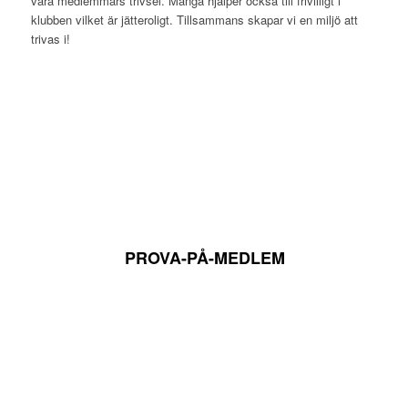
våra medlemmars trivsel. Många hjälper också till frivilligt i
klubben vilket är jätteroligt. Tillsammans skapar vi en miljö att
trivas i!
PROVA-PÅ-MEDLEM
7 000 KR 1:a ÅRET
Seniorer mellan 26-99 år
8 000 KR / ÅR