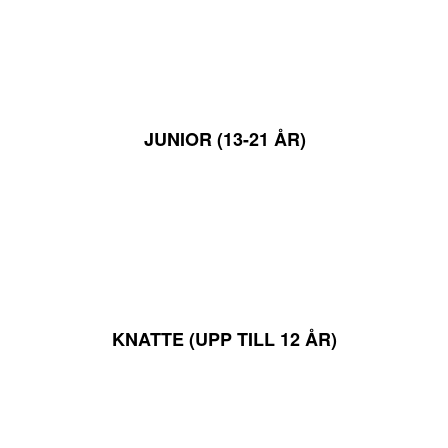
JUNIOR (13-21 ÅR)
3 000 KR / ÅR
KNATTE (UPP TILL 12 ÅR)
1 500 KR / ÅR