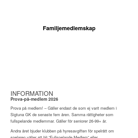
19 000 KR / ÅR
Familjemedlemskap
(2 föräldrar och 2 barn under 21-år – ett barn gratis)
INFORMATION
Prova-på-medlem 2026
Prova på medlem! – Gäller endast de som ej varit medlem i
Sigtuna GK de senaste fem åren. Samma rättigheter som
fullspelande medlemmar. Gäller för seniorer 26-99+ år.
Andra året bjuder klubben på hyresavgiften för spelrätt om
spelaren väljer att bli ”Fullspelande Medlem” eller