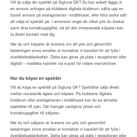
Vill du sälja din spelrätt på Sigtuna GK? Du kan enkelt lägga ut
en annons antingen på klubbens digitala klubbrum, sätta upp en
fysisk annons på anslagstavlan i klubbhuset, eller hitta andra sätt
att sälja er spelrätt på. I annonsen anger du vilket pris du önskar
samt dina kontaktuppgifter, så att den intresserade köparen kan
ta direkt kontakt med dig.
När du och köparen är överens om ett pris och genomfört
betalningen sinns emellan er kontaktar ni kansliet för att fylla i
överlåtelseblanketten. Detta kan göras på plats i receptionen eller
digitalt – meddela kansliet via e-post för vidare instruktioner.
Hur du köper en spelrätt
Vill du köpa en spelrätt på Sigtuna GK? Spelrätter säljs direkt
mellan nuvarande ägare och köpare. På klubbens digitala
klubbrum eller anslagstavlan i klubbhuset kan du se aktuella
spelrätter till salu. Där framgår vanligtvis priset och
kontaktuppgifter till säljaren.
När du och säljaren är överens om pris och genomfört
betalningen sinns emellan er kontaktar ni kansliet för att fylla i
överlåtelseblanketten. Detta kan göras på plats i receptionen eller