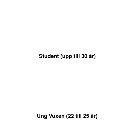
Student (upp till 30 år)
4 500 KR / ÅR
Ung Vuxen (22 till 25 år)
5 500 KR / ÅR