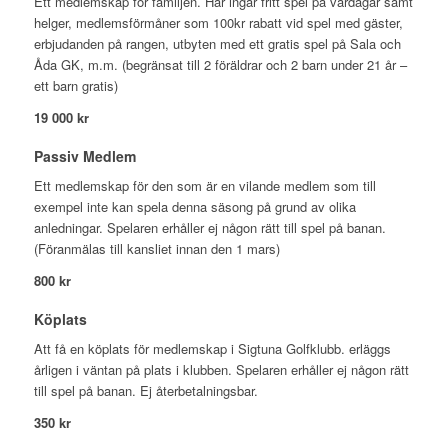
Ett medlemskap för familjen. Här ingår fritt spel på vardagar samt
helger, medlemsförmåner som 100kr rabatt vid spel med gäster,
erbjudanden på rangen, utbyten med ett gratis spel på Sala och
Åda GK, m.m. (begränsat till 2 föräldrar och 2 barn under 21 år –
ett barn gratis)
19 000 kr
Passiv Medlem
Ett medlemskap för den som är en vilande medlem som till
exempel inte kan spela denna säsong på grund av olika
anledningar. Spelaren erhåller ej någon rätt till spel på banan.
(Föranmälas till kansliet innan den 1 mars)
800 kr
Köplats
Att få en köplats för medlemskap i Sigtuna Golfklubb. erläggs
årligen i väntan på plats i klubben. Spelaren erhåller ej någon rätt
till spel på banan. Ej återbetalningsbar.
350 kr