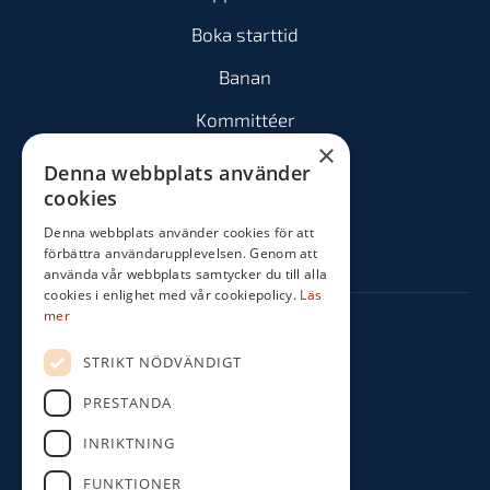
Boka starttid
Banan
Kommittéer
×
Spela
Denna webbplats använder
cookies
Medlem
Denna webbplats använder cookies för att
Tävla
förbättra användarupplevelsen. Genom att
använda vår webbplats samtycker du till alla
cookies i enlighet med vår cookiepolicy.
Läs
mer
Kontakta oss
STRIKT NÖDVÄNDIGT
Norra Vibyvägen 187
PRESTANDA
193 38 Sigtuna
INRIKTNING
08-592 540 12
FUNKTIONER