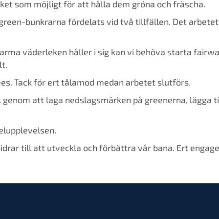
ket som möjligt för att hålla dem gröna och fräscha.
 green-bunkrarna fördelats vid två tillfällen. Det arbe
ma väderleken håller i sig kan vi behöva starta fairwa
lt.
es. Tack för ert tålamod medan arbetet slutförs.
kick genom att laga nedslagsmärken på greenerna, lägga t
pelupplevelsen.
bidrar till att utveckla och förbättra vår bana. Ert engag