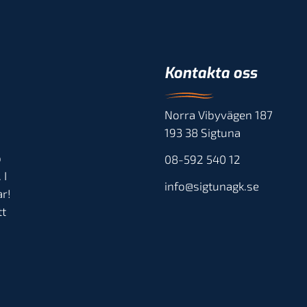
Kontakta oss
Norra Vibyvägen 187
193 38 Sigtuna
b
08-592 540 12
 I
info@sigtunagk.se
r!
tt