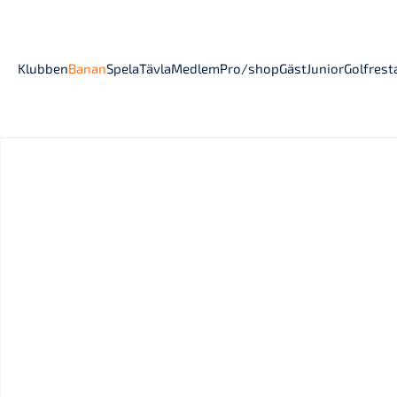
Klubben
Banan
Spela
Tävla
Medlem
Pro/shop
Gäst
Junior
Golfres