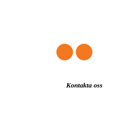
66 I Sverige. Banarkitekten Nils Sköld engagerades. I mars 196
ölls klubbens första årsmöte med 14 medlemmar! Det dröjde 10 
tills 18-hålsbanan var klar och ytterligare ett antal år innan
nuvarande klubbhus uppfördes.
Kontakta oss
Norra Vibyvägen 187
193 38 Sigtuna
08-592 540 12
info@sigtunagk.se