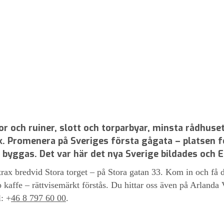
r och ruiner, slott och torparbyar, minsta rådhuset
sök. Promenera på Sveriges första gågata – platsen f
 byggas. Det var här det nya Sverige bildades och Er
trax bredvid Stora torget – på Stora gatan 33. Kom in och få
 kaffe – rättvisemärkt förstås. Du hittar oss även på Arlanda
: +
46 8 797 60 00
.