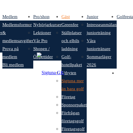
Medlem
Pro/shop
Gäst
Junior
Golfrest
Medlemsformer
Nybörjarkurser
Greenfee
Intresseanmälan
er
&
Lektioner
Ställplatser
juniorträning
medlemsavgifter
Vår Pro
och elbils
Våra
Prova på
Shopen /
laddning
juniortränare
medlem
Öppettider
Golf-
Sommarläger
Bli medlem
hotellpaket
2026
Utbyten
Sigtuna mer
än bara golf
Företag
Sponsorpaket
Förfrågan
företagsgolf
Företagsgolf