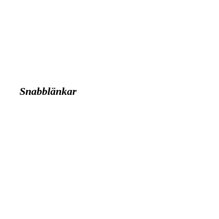
Snabblänkar
Klubben
Öppettider
Boka starttid
Banan
Kommittéer
Spela
Medlem
Tävla
gtunabygdens Golfklubb bildades 1961, då som golfklubb num