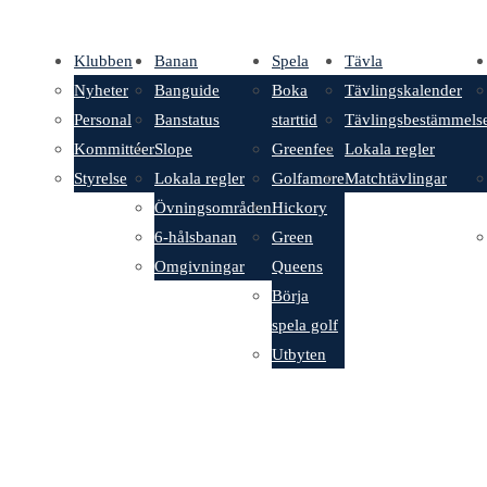
Klubben
Banan
Spela
Tävla
Nyheter
Banguide
Boka
Tävlingskalender
Personal
Banstatus
starttid
Tävlingsbestämmels
Kommittéer
Slope
Greenfee
Lokala regler
Styrelse
Lokala regler
Golfamore
Matchtävlingar
Övningsområden
Hickory
6-hålsbanan
Green
Omgivningar
Queens
Börja
spela golf
Utbyten