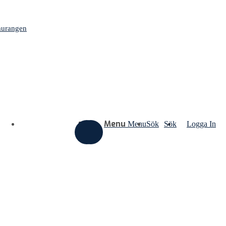
aurangen
Menu
Menu
Sök
Logga In