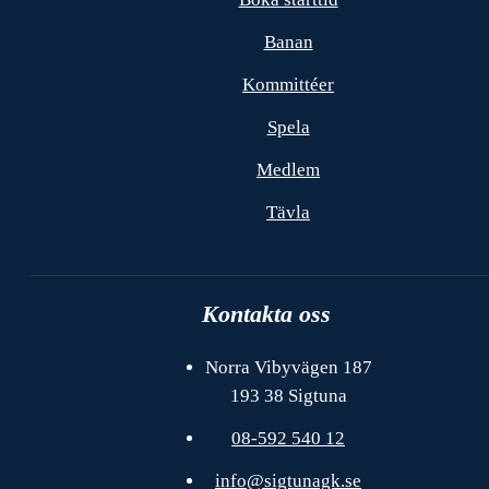
Banan
Kommittéer
Spela
Medlem
Tävla
Kontakta oss
Norra Vibyvägen 187
193 38 Sigtuna
08-592 540 12
info@sigtunagk.se