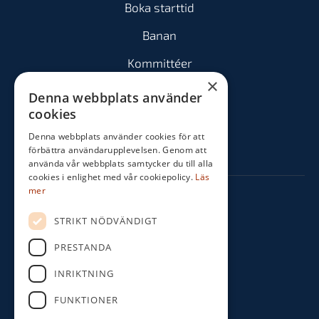
Boka starttid
Banan
Kommittéer
×
Spela
Denna webbplats använder
cookies
Medlem
Denna webbplats använder cookies för att
Tävla
förbättra användarupplevelsen. Genom att
använda vår webbplats samtycker du till alla
cookies i enlighet med vår cookiepolicy.
Läs
mer
Kontakta oss
STRIKT NÖDVÄNDIGT
Norra Vibyvägen 187
PRESTANDA
193 38 Sigtuna
INRIKTNING
08-592 540 12
FUNKTIONER
info@sigtunagk.se