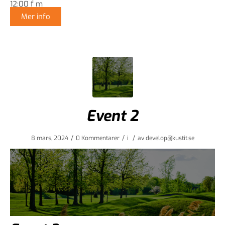
12:00 f m
Mer info
Event 2
/
/
/
8 mars, 2024
0 Kommentarer
i
av
develop@kustit.se