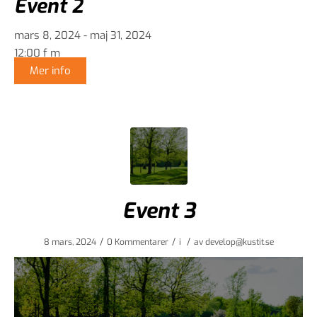
Event 2
mars 8, 2024 - maj 31, 2024
12:00 f m
Mer info
Event 3
/
/
/
8 mars, 2024
0 Kommentarer
i
av
develop@kustit.se