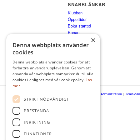
SNABBLÄNKAR
Klubben
Öppettider
Boka starttid
Banan
×
Kommittéer
Denna webbplats använder
Spela
cookies
Medlem
Tävla
Denna webbplats använder cookies för att
förbättra användarupplevelsen. Genom att
använda vår webbplats samtycker du till alla
cookies i enlighet med vår cookiepolicy.
Läs
mer
© Sigtuna Golfklubb
|
Administration
|
Hemsidan 
STRIKT NÖDVÄNDIGT
PRESTANDA
INRIKTNING
FUNKTIONER