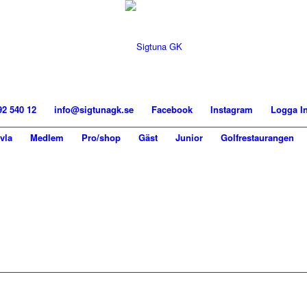
92 540 12
info@sigtunagk.se
Facebook
Instagram
Logga I
vla
Medlem
Pro/shop
Gäst
Junior
Golfrestaurangen