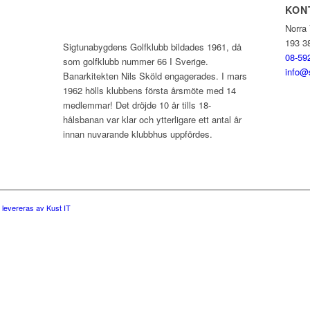
KON
Norra
193 3
Sigtunabygdens Golfklubb bildades 1961, då
08-59
som golfklubb nummer 66 I Sverige.
info@
Banarkitekten Nils Sköld engagerades. I mars
1962 hölls klubbens första årsmöte med 14
medlemmar! Det dröjde 10 år tills 18-
hålsbanan var klar och ytterligare ett antal år
innan nuvarande klubbhus uppfördes.
levereras av Kust IT