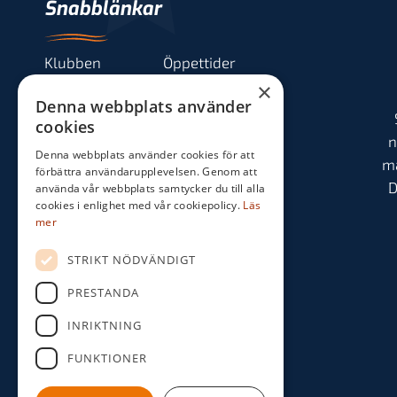
Snabblänkar
Klubben
Öppettider
×
Boka starttid
Banan
Denna webbplats använder
cookies
Kommittéer
Spela
n
Denna webbplats använder cookies för att
m
Medlem
Tävla
förbättra användarupplevelsen. Genom att
D
använda vår webbplats samtycker du till alla
cookies i enlighet med vår cookiepolicy.
Läs
mer
STRIKT NÖDVÄNDIGT
PRESTANDA
INRIKTNING
FUNKTIONER