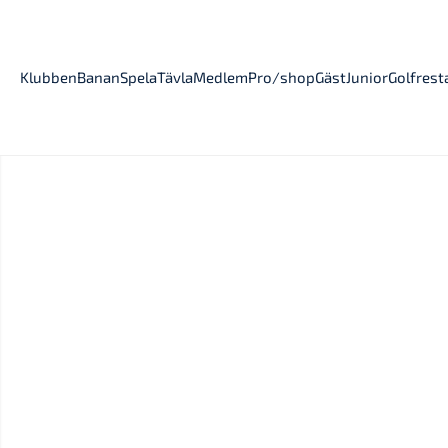
Klubben
Banan
Spela
Tävla
Medlem
Pro/shop
Gäst
Junior
Golfres