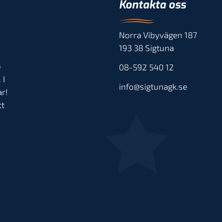
Kontakta oss
Norra Vibyvägen 187
193 38 Sigtuna
b
08-592 540 12
 I
info@sigtunagk.se
r!
tt